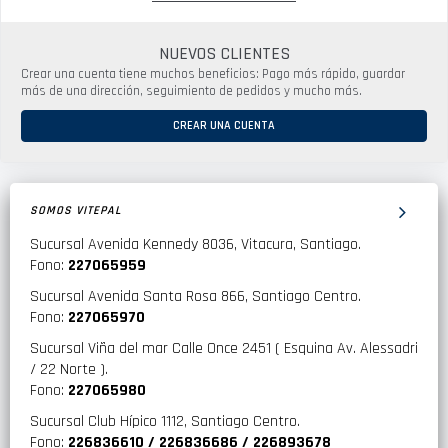
NUEVOS CLIENTES
Crear una cuenta tiene muchos beneficios: Pago más rápido, guardar
más de una dirección, seguimiento de pedidos y mucho más.
CREAR UNA CUENTA
SOMOS VITEPAL
Sucursal Avenida Kennedy 8036, Vitacura, Santiago.
Fono:
227065959
Sucursal Avenida Santa Rosa 866, Santiago Centro.
Fono:
227065970
Sucursal Viña del mar Calle Once 2451 ( Esquina Av. Alessadri
/ 22 Norte ).
Fono:
227065980
Sucursal Club Hípico 1112, Santiago Centro.
Fono:
226836610 / 226836686 / 226893678