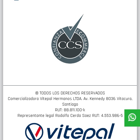
nuestro
boletín
de
noticias:
© TODOS LOS DERECHOS RESERVADOS
Comercializadora Vitepal Hermanos LTDA. Av. Kennedy 8036 Vitacura,
Santiago
RUT: 88.811.100-k
Representante legal Rodolfo Cerda Saez RUT: 4.553.986-5