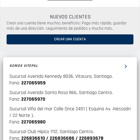
NUEVOS CLIENTES
Crear una cuenta tiene muchos beneficios: Pago más rápido, guardar
más de una dirección, seguimiento de pedidos y mucho más.
CREAR UNA CUENTA
SOMOS VITEPAL
Sucursal Avenida Kennedy 8036, Vitacura, Santiago.
Fono:
227065959
Sucursal Avenida Santa Rosa 866, Santiago Centro.
Fono:
227065970
Sucursal Viña del mar Calle Once 2451 ( Esquina Av. Alessadri
/ 22 Norte ).
Fono:
227065980
Sucursal Club Hípico 1112, Santiago Centro.
Fono:
226836610 / 226836686 / 226893678