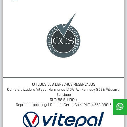
nuestro
boletín
de
noticias:
© TODOS LOS DERECHOS RESERVADOS
Comercializadora Vitepal Hermanos LTDA. Av. Kennedy 8036 Vitacura,
Santiago
RUT: 88.811.100-k
Representante legal Rodolfo Cerda Saez RUT: 4.553.986-5