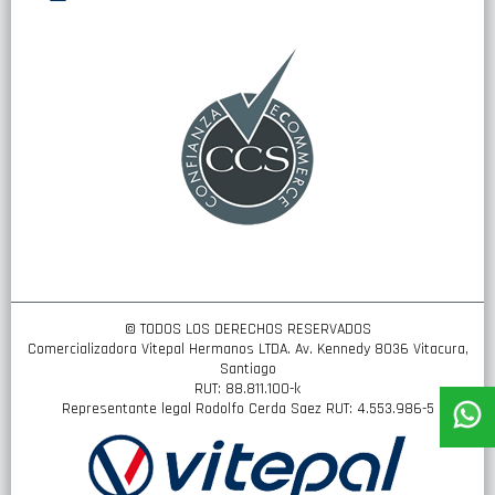
nuestro
boletín
de
noticias:
© TODOS LOS DERECHOS RESERVADOS
Comercializadora Vitepal Hermanos LTDA. Av. Kennedy 8036 Vitacura,
Santiago
RUT: 88.811.100-k
Representante legal Rodolfo Cerda Saez RUT: 4.553.986-5