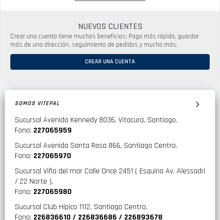
NUEVOS CLIENTES
Crear una cuenta tiene muchos beneficios: Pago más rápido, guardar
más de una dirección, seguimiento de pedidos y mucho más.
CREAR UNA CUENTA
SOMOS VITEPAL
Sucursal Avenida Kennedy 8036, Vitacura, Santiago.
Fono:
227065959
Sucursal Avenida Santa Rosa 866, Santiago Centro.
Fono:
227065970
Sucursal Viña del mar Calle Once 2451 ( Esquina Av. Alessadri
/ 22 Norte ).
Fono:
227065980
Sucursal Club Hípico 1112, Santiago Centro.
Fono:
226836610 / 226836686 / 226893678