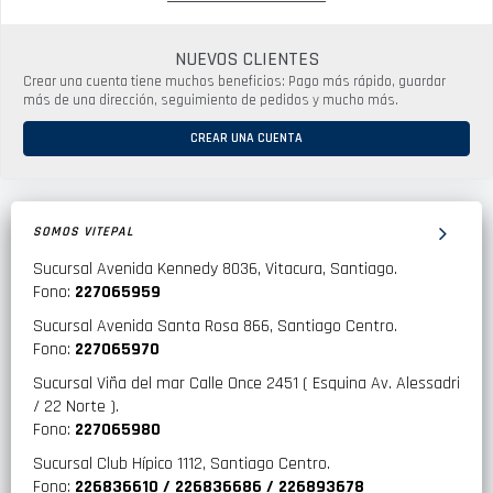
NUEVOS CLIENTES
Crear una cuenta tiene muchos beneficios: Pago más rápido, guardar
más de una dirección, seguimiento de pedidos y mucho más.
CREAR UNA CUENTA
SOMOS VITEPAL
Sucursal Avenida Kennedy 8036, Vitacura, Santiago.
Fono:
227065959
Sucursal Avenida Santa Rosa 866, Santiago Centro.
Fono:
227065970
Sucursal Viña del mar Calle Once 2451 ( Esquina Av. Alessadri
/ 22 Norte ).
Fono:
227065980
Sucursal Club Hípico 1112, Santiago Centro.
Fono:
226836610 / 226836686 / 226893678