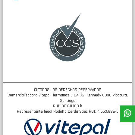
nuestro
boletín
de
noticias:
© TODOS LOS DERECHOS RESERVADOS
Comercializadora Vitepal Hermanos LTDA. Av. Kennedy 8036 Vitacura,
Santiago
RUT: 88.811.100-k
Representante legal Rodolfo Cerda Saez RUT: 4.553.986-5