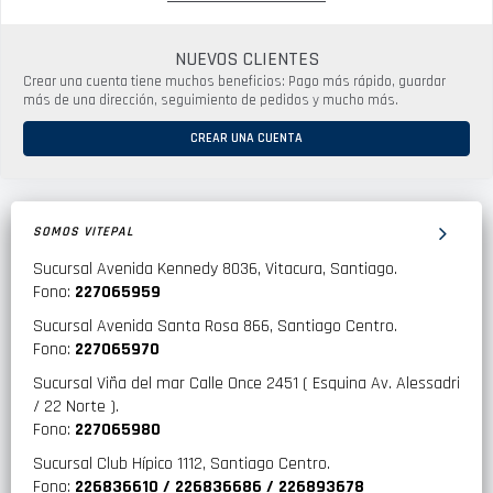
NUEVOS CLIENTES
Crear una cuenta tiene muchos beneficios: Pago más rápido, guardar
más de una dirección, seguimiento de pedidos y mucho más.
CREAR UNA CUENTA
SOMOS VITEPAL
Sucursal Avenida Kennedy 8036, Vitacura, Santiago.
Fono:
227065959
Sucursal Avenida Santa Rosa 866, Santiago Centro.
Fono:
227065970
Sucursal Viña del mar Calle Once 2451 ( Esquina Av. Alessadri
/ 22 Norte ).
Fono:
227065980
Sucursal Club Hípico 1112, Santiago Centro.
Fono:
226836610 / 226836686 / 226893678