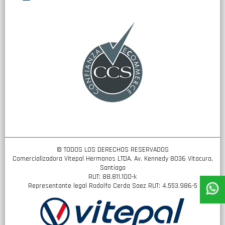
nuestro
boletín
de
noticias:
© TODOS LOS DERECHOS RESERVADOS
Comercializadora Vitepal Hermanos LTDA. Av. Kennedy 8036 Vitacura,
Santiago
RUT: 88.811.100-k
Representante legal Rodolfo Cerda Saez RUT: 4.553.986-5