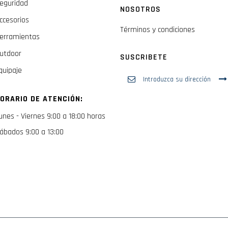
eguridad
NOSOTROS
ccesorios
Términos y condiciones
erramientas
utdoor
SUSCRIBETE
quipaje
Inscríbase
a
nuestro
ORARIO DE ATENCIÓN:
boletín
de
unes - Viernes 9:00 a 18:00 horas
noticias:
ábados 9:00 a 13:00