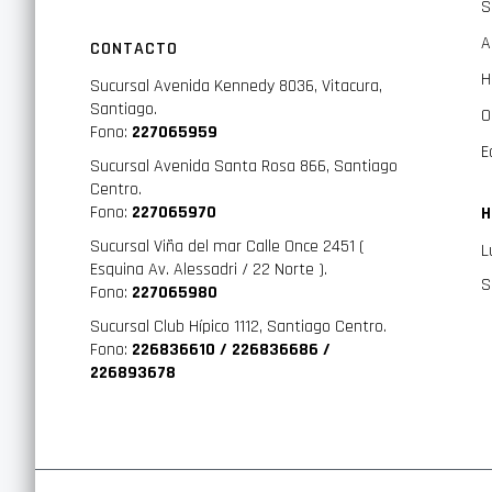
S
A
CONTACTO
H
Sucursal Avenida Kennedy 8036, Vitacura,
Santiago.
O
Fono:
227065959
E
Sucursal Avenida Santa Rosa 866, Santiago
Centro.
Fono:
227065970
H
Sucursal Viña del mar Calle Once 2451 (
L
Esquina Av. Alessadri / 22 Norte ).
S
Fono:
227065980
Sucursal Club Hípico 1112, Santiago Centro.
Fono:
226836610 / 226836686 /
226893678