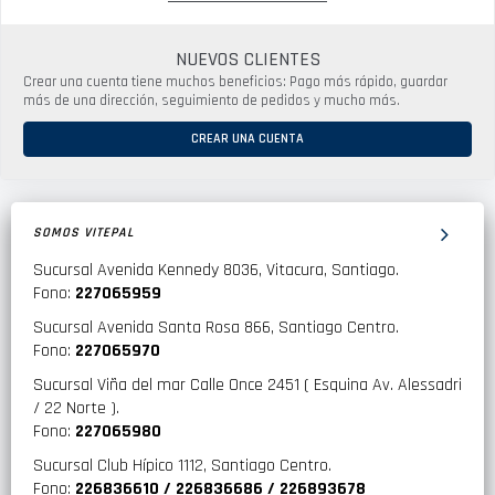
NUEVOS CLIENTES
Crear una cuenta tiene muchos beneficios: Pago más rápido, guardar
más de una dirección, seguimiento de pedidos y mucho más.
CREAR UNA CUENTA
SOMOS VITEPAL
Sucursal Avenida Kennedy 8036, Vitacura, Santiago.
Fono:
227065959
Sucursal Avenida Santa Rosa 866, Santiago Centro.
Fono:
227065970
Sucursal Viña del mar Calle Once 2451 ( Esquina Av. Alessadri
/ 22 Norte ).
Fono:
227065980
Sucursal Club Hípico 1112, Santiago Centro.
Fono:
226836610 / 226836686 / 226893678