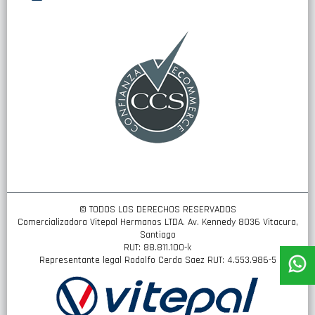
nuestro
boletín
de
noticias:
© TODOS LOS DERECHOS RESERVADOS
Comercializadora Vitepal Hermanos LTDA. Av. Kennedy 8036 Vitacura,
Santiago
RUT: 88.811.100-k
Representante legal Rodolfo Cerda Saez RUT: 4.553.986-5