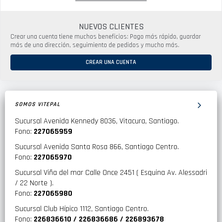
NUEVOS CLIENTES
Crear una cuenta tiene muchos beneficios: Pago más rápido, guardar
más de una dirección, seguimiento de pedidos y mucho más.
CREAR UNA CUENTA
SOMOS VITEPAL
Sucursal Avenida Kennedy 8036, Vitacura, Santiago.
Fono:
227065959
Sucursal Avenida Santa Rosa 866, Santiago Centro.
Fono:
227065970
Sucursal Viña del mar Calle Once 2451 ( Esquina Av. Alessadri
/ 22 Norte ).
Fono:
227065980
Sucursal Club Hípico 1112, Santiago Centro.
Fono:
226836610 / 226836686 / 226893678