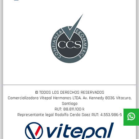
nuestro
boletín
de
noticias:
© TODOS LOS DERECHOS RESERVADOS
Comercializadora Vitepal Hermanos LTDA. Av. Kennedy 8036 Vitacura,
Santiago
RUT: 88.811.100-k
Representante legal Rodolfo Cerda Saez RUT: 4.553.986-5