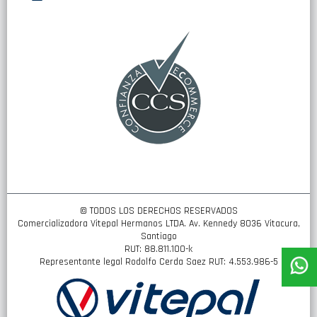
nuestro
boletín
de
noticias:
© TODOS LOS DERECHOS RESERVADOS
Comercializadora Vitepal Hermanos LTDA. Av. Kennedy 8036 Vitacura,
Santiago
RUT: 88.811.100-k
Representante legal Rodolfo Cerda Saez RUT: 4.553.986-5