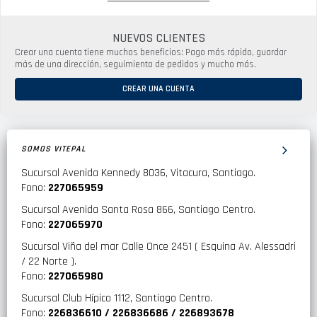
NUEVOS CLIENTES
Crear una cuenta tiene muchos beneficios: Pago más rápido, guardar
más de una dirección, seguimiento de pedidos y mucho más.
CREAR UNA CUENTA
SOMOS VITEPAL
Sucursal Avenida Kennedy 8036, Vitacura, Santiago.
Fono:
227065959
Sucursal Avenida Santa Rosa 866, Santiago Centro.
Fono:
227065970
Sucursal Viña del mar Calle Once 2451 ( Esquina Av. Alessadri
/ 22 Norte ).
Fono:
227065980
Sucursal Club Hípico 1112, Santiago Centro.
Fono:
226836610 / 226836686 / 226893678