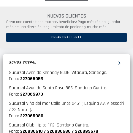
NUEVOS CLIENTES
Crear una cuenta tiene muchos beneficios: Pago más rápido, guardar
más de una dirección, seguimiento de pedidos y mucho más.
CREAR UNA CUENTA
SOMOS VITEPAL
Sucursal Avenida Kennedy 8036, Vitacura, Santiago.
Fono:
227065959
Sucursal Avenida Santa Rosa 866, Santiago Centro.
Fono:
227065970
Sucursal Viña del mar Calle Once 2451 ( Esquina Av. Alessadri
/ 22 Norte ).
Fono:
227065980
Sucursal Club Hípico 1112, Santiago Centro.
Fono:
226836610 / 226836686 / 226893678