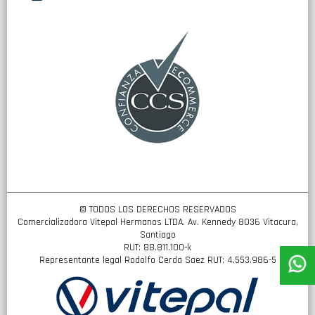
nuestro
boletín
de
noticias:
© TODOS LOS DERECHOS RESERVADOS
Comercializadora Vitepal Hermanos LTDA. Av. Kennedy 8036 Vitacura,
Santiago
RUT: 88.811.100-k
Representante legal Rodolfo Cerda Saez RUT: 4.553.986-5