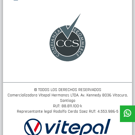
nuestro
boletín
de
noticias:
© TODOS LOS DERECHOS RESERVADOS
Comercializadora Vitepal Hermanos LTDA. Av. Kennedy 8036 Vitacura,
Santiago
RUT: 88.811.100-k
Representante legal Rodolfo Cerda Saez RUT: 4.553.986-5