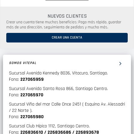
NUEVOS CLIENTES
Crear una cuenta tiene muchos beneficios: Pago más rápido, guardar
más de una dirección, seguimiento de pedidos y mucho más.
CREAR UNA CUENTA
SOMOS VITEPAL
Sucursal Avenida Kennedy 8036, Vitacura, Santiago.
Fono:
227065959
Sucursal Avenida Santa Rosa 866, Santiago Centro.
Fono:
227065970
Sucursal Viña del mar Calle Once 2451 ( Esquina Av. Alessadri
/ 22 Norte ).
Fono:
227065980
Sucursal Club Hípico 1112, Santiago Centro.
Fono:
226836610 / 226836686 / 226893678