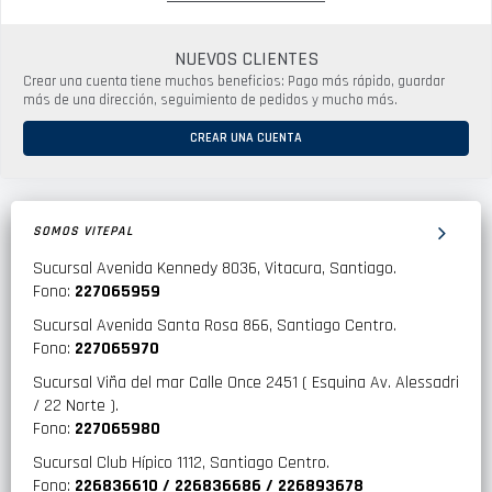
NUEVOS CLIENTES
Crear una cuenta tiene muchos beneficios: Pago más rápido, guardar
más de una dirección, seguimiento de pedidos y mucho más.
CREAR UNA CUENTA
SOMOS VITEPAL
Sucursal Avenida Kennedy 8036, Vitacura, Santiago.
Fono:
227065959
Sucursal Avenida Santa Rosa 866, Santiago Centro.
Fono:
227065970
Sucursal Viña del mar Calle Once 2451 ( Esquina Av. Alessadri
/ 22 Norte ).
Fono:
227065980
Sucursal Club Hípico 1112, Santiago Centro.
Fono:
226836610 / 226836686 / 226893678