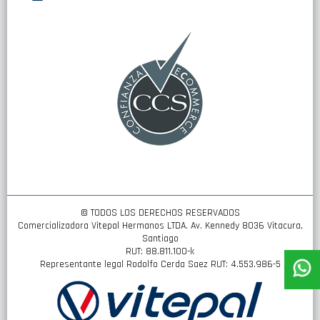
nuestro
boletín
de
noticias:
© TODOS LOS DERECHOS RESERVADOS
Comercializadora Vitepal Hermanos LTDA. Av. Kennedy 8036 Vitacura,
Santiago
RUT: 88.811.100-k
Representante legal Rodolfo Cerda Saez RUT: 4.553.986-5