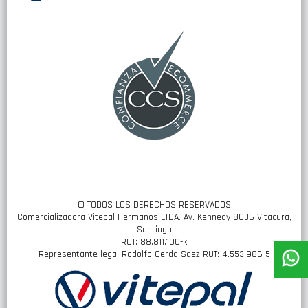
nuestro
boletín
de
noticias:
© TODOS LOS DERECHOS RESERVADOS
Comercializadora Vitepal Hermanos LTDA. Av. Kennedy 8036 Vitacura,
Santiago
RUT: 88.811.100-k
Representante legal Rodolfo Cerda Saez RUT: 4.553.986-5