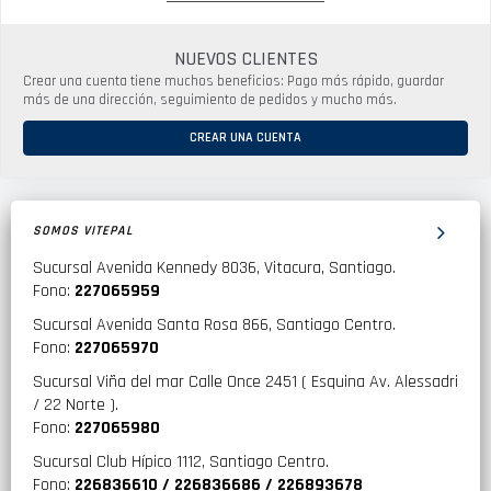
NUEVOS CLIENTES
Crear una cuenta tiene muchos beneficios: Pago más rápido, guardar
más de una dirección, seguimiento de pedidos y mucho más.
CREAR UNA CUENTA
SOMOS VITEPAL
Sucursal Avenida Kennedy 8036, Vitacura, Santiago.
Fono:
227065959
Sucursal Avenida Santa Rosa 866, Santiago Centro.
Fono:
227065970
Sucursal Viña del mar Calle Once 2451 ( Esquina Av. Alessadri
/ 22 Norte ).
Fono:
227065980
Sucursal Club Hípico 1112, Santiago Centro.
Fono:
226836610 / 226836686 / 226893678