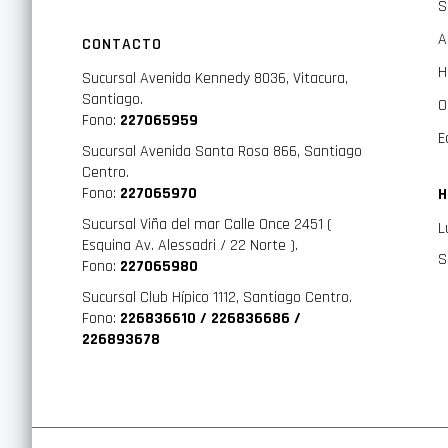
S
A
CONTACTO
H
Sucursal Avenida Kennedy 8036, Vitacura,
Santiago.
O
Fono:
227065959
E
Sucursal Avenida Santa Rosa 866, Santiago
Centro.
Fono:
227065970
H
Sucursal Viña del mar Calle Once 2451 (
L
Esquina Av. Alessadri / 22 Norte ).
S
Fono:
227065980
Sucursal Club Hípico 1112, Santiago Centro.
Fono:
226836610 / 226836686 /
226893678