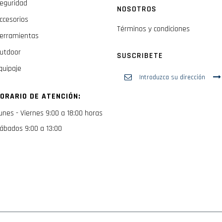
eguridad
NOSOTROS
ccesorios
Términos y condiciones
erramientas
utdoor
SUSCRIBETE
quipaje
Inscríbase
a
nuestro
ORARIO DE ATENCIÓN:
boletín
de
unes - Viernes 9:00 a 18:00 horas
noticias:
ábados 9:00 a 13:00