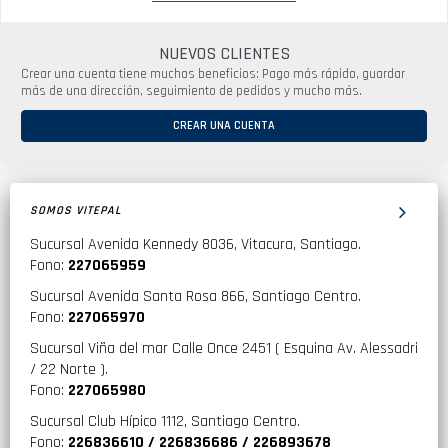
NUEVOS CLIENTES
Crear una cuenta tiene muchos beneficios: Pago más rápido, guardar
más de una dirección, seguimiento de pedidos y mucho más.
CREAR UNA CUENTA
SOMOS VITEPAL
Sucursal Avenida Kennedy 8036, Vitacura, Santiago.
Fono:
227065959
Sucursal Avenida Santa Rosa 866, Santiago Centro.
Fono:
227065970
Sucursal Viña del mar Calle Once 2451 ( Esquina Av. Alessadri
/ 22 Norte ).
Fono:
227065980
Sucursal Club Hípico 1112, Santiago Centro.
Fono:
226836610 / 226836686 / 226893678