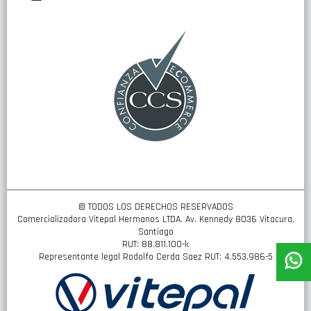
nuestro
boletín
de
noticias:
© TODOS LOS DERECHOS RESERVADOS
Comercializadora Vitepal Hermanos LTDA. Av. Kennedy 8036 Vitacura,
Santiago
RUT: 88.811.100-k
Representante legal Rodolfo Cerda Saez RUT: 4.553.986-5