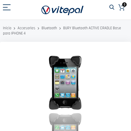
Ir
0
al
contenido
BURY Bluetooth ACTIVE CRADLE Base
Inicio
Accesorios
Bluetooth
para IPHONE 4
Saltar
al
final
de
la
galería
de
imágenes