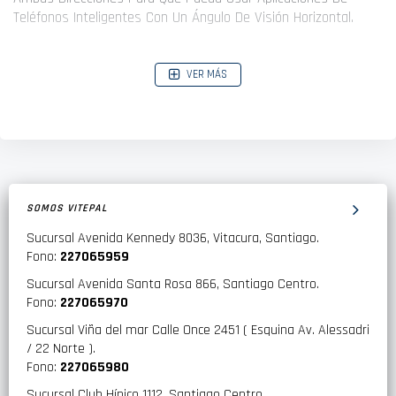
Teléfonos Inteligentes Con Un Ángulo De Visión Horizontal.
Además De Esto, La Base Tiene Un Conector De Antena Para
VER MÁS
Mejorar Aún Más La Recepción
SOMOS VITEPAL
Sucursal Avenida Kennedy 8036, Vitacura, Santiago.
Fono:
227065959
Sucursal Avenida Santa Rosa 866, Santiago Centro.
Fono:
227065970
Sucursal Viña del mar Calle Once 2451 ( Esquina Av. Alessadri
/ 22 Norte ).
Fono:
227065980
Sucursal Club Hípico 1112, Santiago Centro.