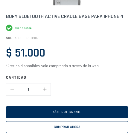
Saltar
BURY BLUETOOTH ACTIVE CRADLE BASE PARA IPHONE 4
al
comienzo
Disponible
de
la
SKU
4023032181307
galería
de
$ 51.000
imágenes
*Precios disponibles solo comprando a traves de la web
CANTIDAD
AÑADIR AL CARRITO
COMPRAR AHORA