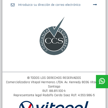
Inscríbase
a
nuestro
boletín
de
noticias:
© TODOS LOS DERECHOS RESERVADOS
Comercializadora Vitepal Hermanos LTDA. Av. Kennedy 8036 Vitacura,
Santiago
RUT: 88.811.100-k
Representante legal Rodolfo Cerda Saez RUT: 4.553.986-5