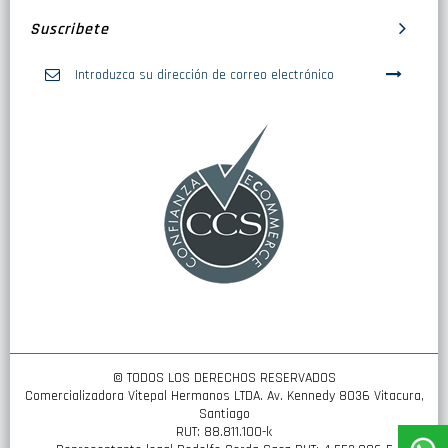
Suscribete
Inscríbase
a
nuestro
boletín
de
noticias:
© TODOS LOS DERECHOS RESERVADOS
Comercializadora Vitepal Hermanos LTDA. Av. Kennedy 8036 Vitacura,
Santiago
RUT: 88.811.100-k