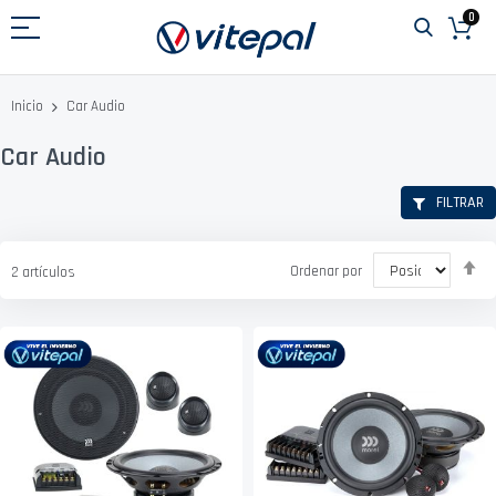
Ir
0
al
contenido
Car Audio
Inicio
Car Audio
FILTRAR
Fi
Ordenar por
2
artículos
D
D