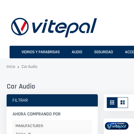
Ir
al
contenido
VIDRIOS Y PARABRISAS
AUDIO
SEGURIDAD
ACCE
Car Audio
Inicio
Car Audio
Ver
FILTRAR
Parrilla
Lista
como
AHORA COMPRANDO POR
MANUFACTURER