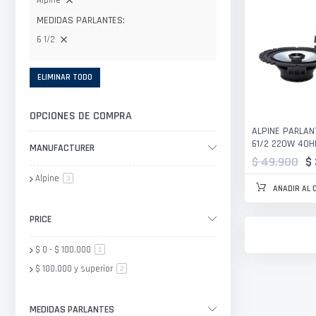
Alpine
MEDIDAS PARLANTES
6 1/2
ELIMINAR TODO
OPCIONES DE COMPRA
ALPINE PARLANT
61/2 220W 4O
MANUFACTURER
$ 49.900
$
Alpine
artículo
3
AÑADIR AL 
PRICE
$ 0
-
$ 100.000
artículo
1
$ 100.000
y superior
artículo
2
MEDIDAS PARLANTES