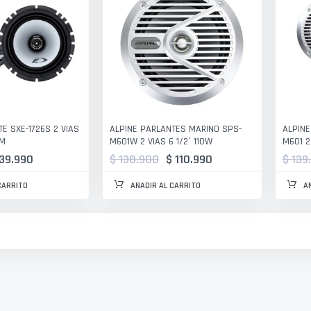
E SXE-1726S 2 VIAS
ALPINE PARLANTES MARINO SPS-
ALPINE
HM
M601W 2 VIAS 6 1/2` 110W
M601 2
 39.990
$ 138.900
$ 110.990
$ 139
CARRITO
AÑADIR AL CARRITO
A