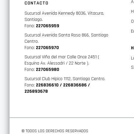
A
CONTACTO
H
Sucursal Avenida Kennedy 8036, Vitacura,
Santiago.
O
Fono:
227065959
E
Sucursal Avenida Santa Rosa 866, Santiago
Centro.
Fono:
227065970
H
Sucursal Viña del mar Calle Once 2451 (
L
Esquina Av. Alessadri / 22 Norte ).
S
Fono:
227065980
Sucursal Club Hípico 1112, Santiago Centro.
Fono:
226836610 / 226836686 /
226893678
© TODOS LOS DERECHOS RESERVADOS