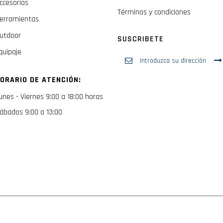
ccesorios
Términos y condiciones
erramientas
utdoor
SUSCRIBETE
quipaje
Inscríbase
a
nuestro
ORARIO DE ATENCIÓN:
boletín
de
unes - Viernes 9:00 a 18:00 horas
noticias:
ábados 9:00 a 13:00