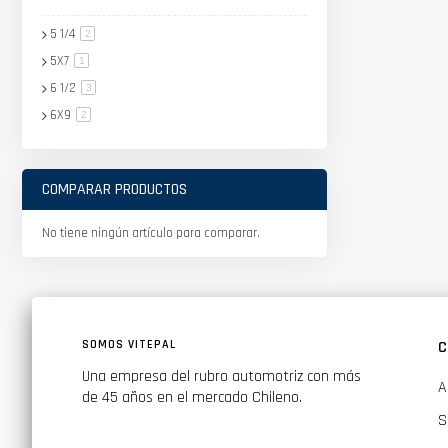
5 1/4
artículo
2
5X7
artículo
1
6 1/2
artículo
3
6X9
artículo
2
COMPARAR PRODUCTOS
No tiene ningún artículo para comparar.
SOMOS VITEPAL
C
Una empresa del rubro automotriz con más
A
de 45 años en el mercado Chileno.
S