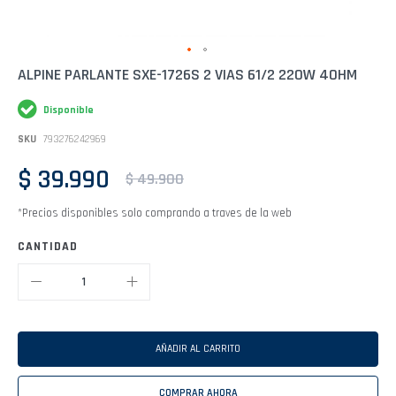
Saltar
ALPINE PARLANTE SXE-1726S 2 VIAS 61/2 220W 4OHM
al
comienzo
Disponible
de
la
SKU
793276242969
galería
de
$ 39.990
imágenes
$ 49.900
*Precios disponibles solo comprando a traves de la web
CANTIDAD
AÑADIR AL CARRITO
COMPRAR AHORA