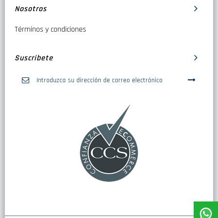
Nosotros
Términos y condiciones
Suscribete
Inscríbase
a
nuestro
boletín
de
noticias: