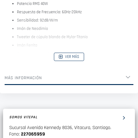
Potencia RMS 40W
Respuesta de Frecuencia: 60Hz-20kHz
Sensibilidad: 92dB/W/m
Imán de Neodimio
Tweeter de cúpula blanda de Mylar-Titanio
Imán Ferrita
Cono de pulpa de fibra natural
VER MÁS
Espuma de polímero
MÁS INFORMACIÓN
Dimensiones:
Diámetro Woofer (mm): 139mm
Diámetro del cono (mm): 72mm
Profundidad: 46mm
SOMOS VITEPAL
Sucursal Avenida Kennedy 8036, Vitacura, Santiago.
Fono:
227065959