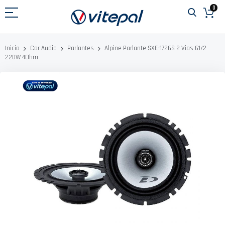
Ir
0
al
contenido
Alpine Parlante SXE-1726S 2 Vias 61/2
Inicio
Car Audio
Parlantes
220W 4Ohm
Saltar
al
final
de
la
galería
de
imágenes