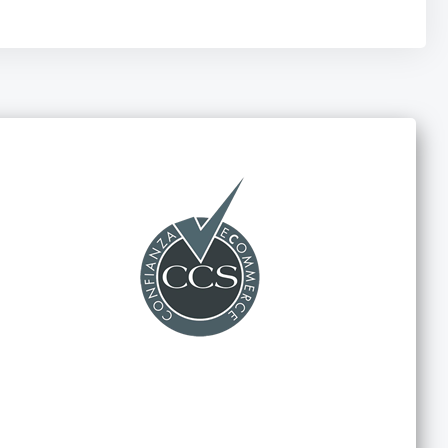
ado Con Fibra De Carbono), Un Material Muy Liviano Pero
 Que Normalmente Son Débiles.