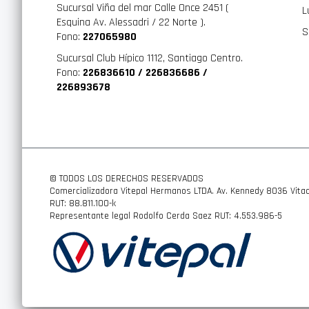
Sucursal Viña del mar Calle Once 2451 (
L
- Potencia Rms: 45 W (Cuenta Con Cta-2031) Dimensiones
Esquina Av. Alessadri / 22 Norte ).
S
Fono:
227065980
- Diámetro: 102 Mm
Sucursal Club Hípico 1112, Santiago Centro.
- Profundidad De Instalación: 43 Mm
Fono:
226836610 / 226836686 /
- Altura De Instalación: 13.3 Mm
226893678
- Imán: 75.0 Mm General
- Respuesta De Frecuencia: 97 Hz - 22 Khz
- Impedancia: 4 Ohms
- Sensibilidad: 86 Db/W
© TODOS LOS DERECHOS RESERVADOS
Comercializadora Vitepal Hermanos LTDA. Av. Kennedy 8036 Vitac
RUT: 88.811.100-k
Representante legal Rodolfo Cerda Saez RUT: 4.553.986-5