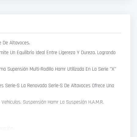
e De Altavoces.
te Un Equilibrio Ideal Entre Ligereza Y Dureza, Logrando
 Supensión Multi-Rodillo Hamr Utilizada En La Serie "X"
es Serie-S La Renovada Serie-S De Altavoces Ofrece Una
 Vehículos. Suspensión Hamr La Suspesión H.A.M.R.
ración.