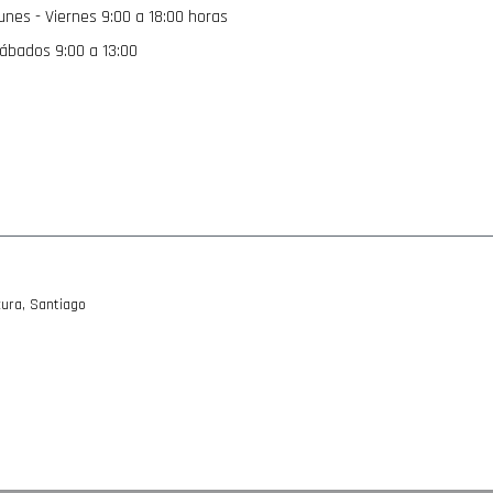
unes - Viernes 9:00 a 18:00 horas
noticias:
ábados 9:00 a 13:00
ura, Santiago