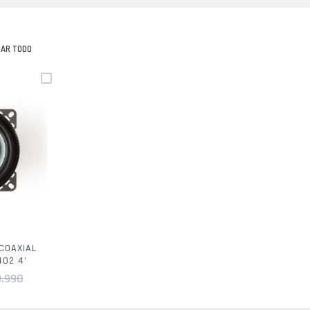
NAR TODO
COAXIAL
402 4'
9.990