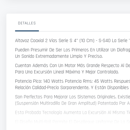
DETALLES
Altavoz Coaxial 2 Vías Serie S 4" (10 Cm) - S-S40 La Seri
Pueden Presumir De Ser Los Primeros En Utilizar Un Diafrag
Un Sonido Extremadamente Limpio Y Preciso.
Cuentan Además Con Un Motor Más Grande Respecto Al De La 
Para Una Excursión Lineal Máxima Y Mejor Controlada.
Potencia Pico: 140 Watts Potencia Rms: 45 Watts Respuest
Relación Calidad-Precio Sorporendente, Y Están Disponibles
Son Perfectos Para Mejorar Los Sistemas Originales, Exis
(Suspensión Multirodillo De Gran Amplitud) Patentada Por A
Esta Probada Tecnología Aumenta La Excursión Al Mismo Ti
El Diseño Multi-Roll Permite El Despliegue Uniforme De La Su