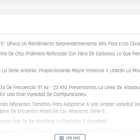
e "S" Ofrece Un Rendimiento Sorprendentemente Alto Para Esta Clas
ma De Cfrp (Polímero Reforzado Con Fibra De Carbono), Lo Que Permi
Serie Anterior, Proporcionando Mayor Potencia Y Utilizán La Misma
a De Frecuencia: 97 Hz - 22 Khz Presentamos La Línea De Altavoc
 En Una Gran Variedad De Configuraciones.
tiendo Diferentes Tamaños Para Adaptarse A Una Amplia Variedad De
lpine Se Encuentra Ahora En Los Altavoces Serie-S.
empo Que Se Se Mantiene La Precisión Y Linealidad.
spensión, El Cual Genera Una Linealidad Increible Y Evitando La Colo
VER MÁS