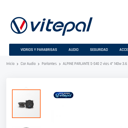
Ir
al
contenido
VIDRIOS Y PARABRISAS
AUDIO
SEGURIDAD
ACCE
ALPINE PARLANTE S-S40 2 vias 4" 140w 3.
Inicio
Car Audio
Parlantes
Saltar
al
final
de
la
galería
de
imágenes