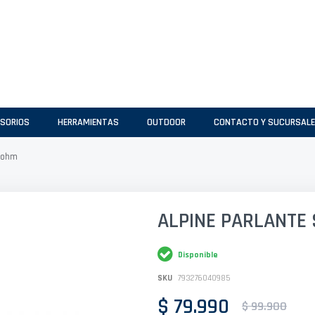
SORIOS
HERRAMIENTAS
OUTDOOR
CONTACTO Y SUCURSAL
6 ohm
ALPINE PARLANTE 
Disponible
SKU
793276040985
$ 79.990
$ 99.900