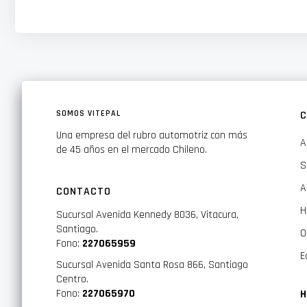
Cono Cfrp Los Altavoces De La Serie S Son Los Primeros En 
Rígido.
En Un Cono Oval Estándar, Los Bordes Son Normalmente Má
Como El Material De Cfrp Es Direccional, Puede Manipulars
El Resultado Es Rigidez En Todo El Cono Ofreciendo Un Rend
SOMOS VITEPAL
C
Caracteristicas
Una empresa del rubro automotriz con más
A
- Cfrp (Plastico Reforzado Con Fibra De Carbono) Cono Co
de 45 años en el mercado Chileno.
S
- Suspensión Hamr (High Amplitude Multi-Roll)
A
CONTACTO
- Gran Bobina De Voz De 25 Mm
H
- Material Del Imán: Ferrite Tweeter
Sucursal Avenida Kennedy 8036, Vitacura,
Santiago.
O
- Tweeter De Cúpula De Seda De Alto Rango De 1"
Fono:
227065959
E
- Material Del Imán: Neodimio Filtro
Sucursal Avenida Santa Rosa 866, Santiago
Centro.
- Diseño De Divisor (In-Line) Especificaciones Capacidad De
Fono:
227065970
H
- Potencia Pico: 140 W