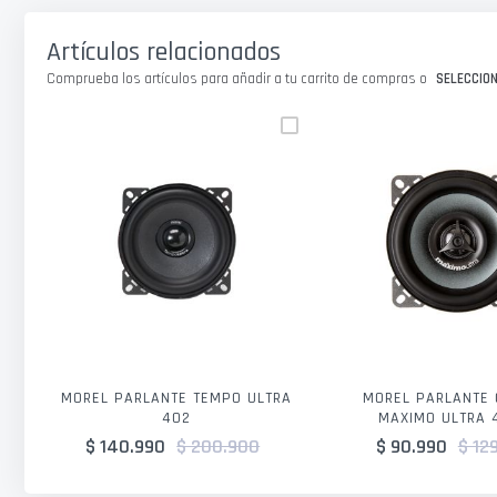
galería
de
Artículos relacionados
imágenes
Comprueba los artículos para añadir a tu carrito de compras o
SELECCIO
MOREL PARLANTE TEMPO ULTRA
MOREL PARLANTE 
402
MAXIMO ULTRA 
$ 140.990
$ 200.900
$ 90.990
$ 12