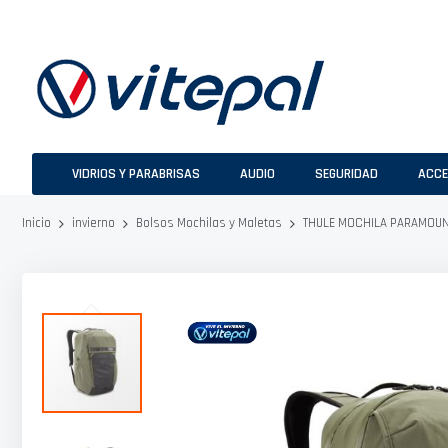
Ir
al
contenido
VIDRIOS Y PARABRISAS
AUDIO
SEGURIDAD
ACCE
THULE MOCHILA PARAMOUN
Inicio
invierno
Bolsos Mochilas y Maletas
Saltar
al
final
de
la
galería
de
imágenes