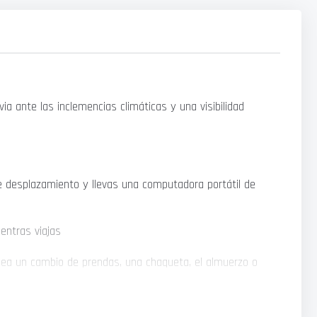
via ante las inclemencias climáticas y una visibilidad
e desplazamiento y llevas una computadora portátil de
ientras viajas
 sea un cambio de prendas, una chaqueta, el almuerzo o