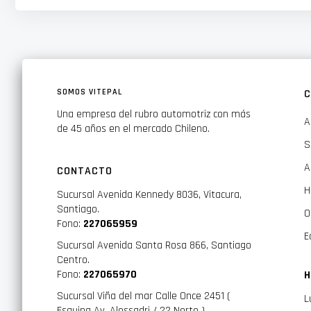
La integración de la forma de la correa para el hombro y la 
sin la necesidad de una correa para la cadera
El panel posterior ventilado y las correas para los hombro
SOMOS VITEPAL
C
La solapa magnética protege al bolsillo de rápido acceso pa
Una empresa del rubro automotriz con más
A
de 45 años en el mercado Chileno.
S
A
CONTACTO
H
Sucursal Avenida Kennedy 8036, Vitacura,
Santiago.
O
Fono:
227065959
E
Sucursal Avenida Santa Rosa 866, Santiago
Centro.
Fono:
227065970
H
Sucursal Viña del mar Calle Once 2451 (
L
Esquina Av. Alessadri / 22 Norte ).