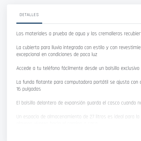
galería
de
imágenes
DETALLES
Los materiales a prueba de agua y las cremalleras recubier
La cubierta para lluvia integrada con estilo y con revestimie
excepcional en condiciones de poca luz
Accede a tu teléfono fácilmente desde un bolsillo exclusiv
La funda flotante para computadora portátil se ajusta con
16 pulgadas
El bolsillo delantero de expansión guarda el casco cuando no
Un espacio de almacenamiento de 27 litros es ideal para la
algunos víveres hacia el camino a casa
El amplio bolsillo lateral guarda una botella de agua o un 