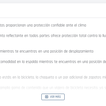
tas proporcionan una protección confiable ante el clima
nto reflectante en todas partes ofrece protección total contra la llu
o mientras te encuentras en una posición de desplazamiento
 comodidad en la espalda mientras te encuentras en una posición d
 estás en la bicicleta, la chaqueta o un par adicional de zapatos m
 amplia gama de contenido que un viajero de bicicleta necesita, ya
VER MÁS
recipiente aislado de manera segura mientras viajas o caminas