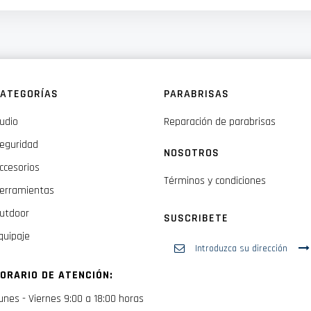
posición de la correa pectoral mejoran la estabilidad mientras viaja
s mantienen la comodidad durante los días cálidos
ATEGORÍAS
PARABRISAS
ra un acceso conveniente a los elementos esenciales en las paradas
udio
Reparación de parabrisas
eguridad
NOSOTROS
ccesorios
Términos y condiciones
erramientas
utdoor
SUSCRIBETE
quipaje
Inscríbase
a
nuestro
ORARIO DE ATENCIÓN:
boletín
de
unes - Viernes 9:00 a 18:00 horas
noticias: