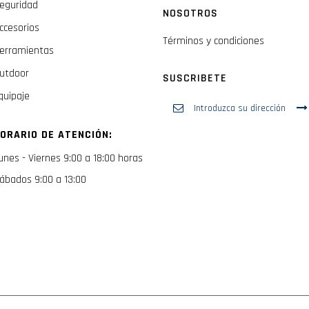
eguridad
NOSOTROS
ccesorios
Términos y condiciones
erramientas
utdoor
SUSCRIBETE
quipaje
Inscríbase
a
nuestro
ORARIO DE ATENCIÓN:
boletín
de
unes - Viernes 9:00 a 18:00 horas
noticias:
ábados 9:00 a 13:00