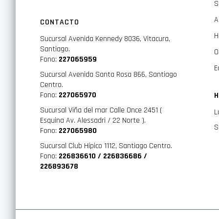
S
A
CONTACTO
H
Sucursal Avenida Kennedy 8036, Vitacura,
Santiago.
O
Fono:
227065959
E
Sucursal Avenida Santa Rosa 866, Santiago
Centro.
Fono:
227065970
H
Sucursal Viña del mar Calle Once 2451 (
L
Esquina Av. Alessadri / 22 Norte ).
S
Fono:
227065980
Sucursal Club Hípico 1112, Santiago Centro.
Fono:
226836610 / 226836686 /
226893678