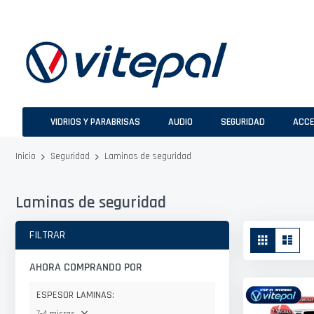
Ir
al
contenido
VIDRIOS Y PARABRISAS
AUDIO
SEGURIDAD
ACCE
Laminas de seguridad
Inicio
Seguridad
Laminas de seguridad
Ver
FILTRAR
Parrilla
Lista
como
AHORA COMPRANDO POR
ESPESOR LAMINAS