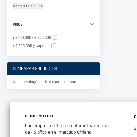
Completo sin PBS
PRICE
$ 100.000
-
$ 200.000
artículo
3
$ 200.000
y superior
artículo
3
COMPARAR PRODUCTOS
No tiene ningún artículo para comparar.
SOMOS VITEPAL
C
Una empresa del rubro automotriz con más
A
de 45 años en el mercado Chileno.