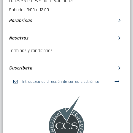
Lunes - Viernes 9:00 a 18:00 horas
Sábados 9:00 a 13:00
Parabrisas
Nosotros
Términos y condiciones
Suscribete
Inscríbase
a
nuestro
boletín
de
noticias: