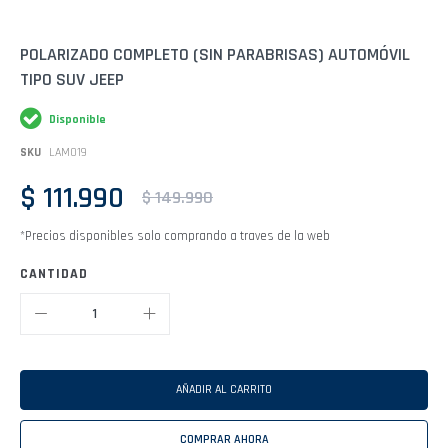
Saltar
POLARIZADO COMPLETO (SIN PARABRISAS) AUTOMÓVIL
al
TIPO SUV JEEP
comienzo
de
la
Disponible
galería
de
SKU
LAM019
imágenes
$ 111.990
$ 149.990
*Precios disponibles solo comprando a traves de la web
CANTIDAD
AÑADIR AL CARRITO
COMPRAR AHORA