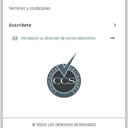
Términos y condiciones
Suscribete
Inscríbase
a
nuestro
boletín
de
noticias:
© TODOS LOS DERECHOS RESERVADOS