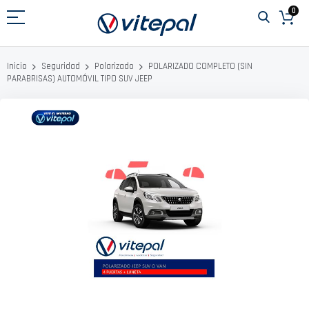
Ir
0
al
contenido
POLARIZADO COMPLETO (SIN
Inicio
Seguridad
Polarizado
PARABRISAS) AUTOMÓVIL TIPO SUV JEEP
Saltar
al
final
de
la
galería
de
imágenes