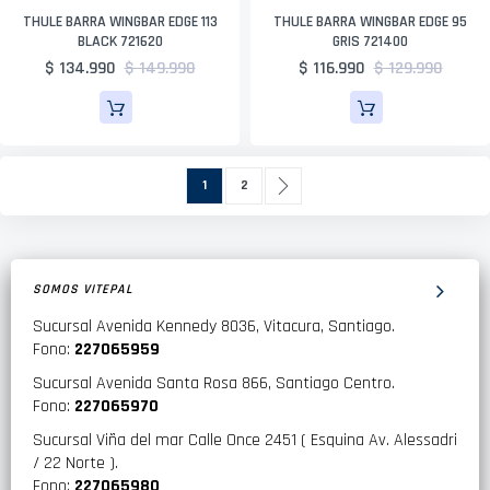
THULE BARRA WINGBAR EDGE 113
THULE BARRA WINGBAR EDGE 95
BLACK 721620
GRIS 721400
$ 134.990
$ 149.990
$ 116.990
$ 129.990
Página
Actualmente estás leyendo página
Página
Página
Siguiente
1
2
SOMOS VITEPAL
Sucursal Avenida Kennedy 8036, Vitacura, Santiago.
Fono:
227065959
Sucursal Avenida Santa Rosa 866, Santiago Centro.
Fono:
227065970
Sucursal Viña del mar Calle Once 2451 ( Esquina Av. Alessadri
/ 22 Norte ).
Fono:
227065980