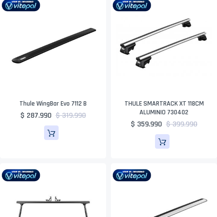
Thule WingBar Evo 7112 B
THULE SMARTRACK XT 118CM
ALUMINIO 730402
$ 287.990
$ 319.990
$ 359.990
$ 399.990