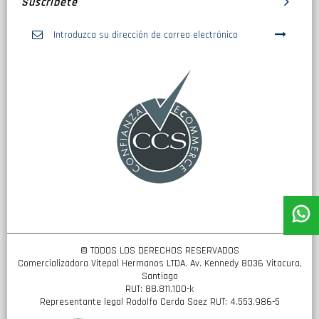
Suscribete
Inscríbase
a
nuestro
boletín
de
noticias:
© TODOS LOS DERECHOS RESERVADOS
Comercializadora Vitepal Hermanos LTDA. Av. Kennedy 8036 Vitacura,
Santiago
RUT: 88.811.100-k
Representante legal Rodolfo Cerda Saez RUT: 4.553.986-5