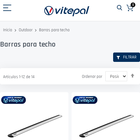
Ir
0
al
contenido
Barras para techo
Inicio
Outdoor
Barras para techo
FILTRAR
Fi
Ordenar por
Artículos
1
-
12
de
14
D
D