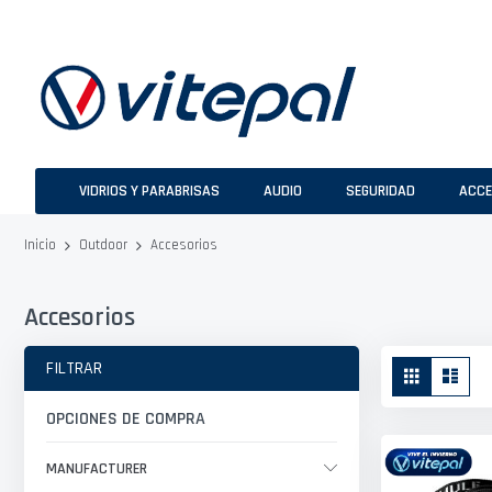
Ir
al
contenido
VIDRIOS Y PARABRISAS
AUDIO
SEGURIDAD
ACCE
Accesorios
Inicio
Outdoor
Accesorios
Ver
FILTRAR
Parrilla
Lista
como
OPCIONES DE COMPRA
MANUFACTURER