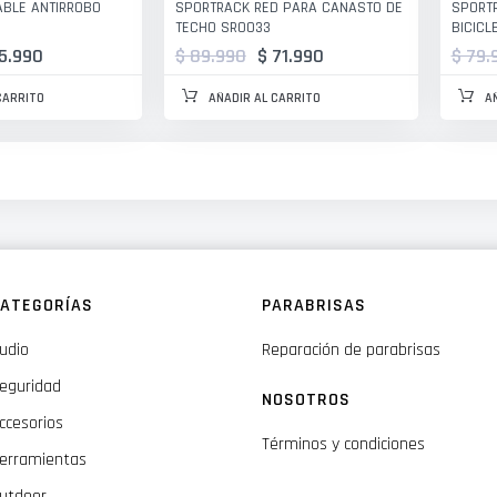
BLE ANTIRROBO
SPORTRACK RED PARA CANASTO DE
SPORT
TECHO SR0033
BICICL
15.990
$ 89.990
$ 71.990
$ 79.
CARRITO
AÑADIR AL CARRITO
A
ATEGORÍAS
PARABRISAS
udio
Reparación de parabrisas
eguridad
NOSOTROS
ccesorios
Términos y condiciones
erramientas
utdoor