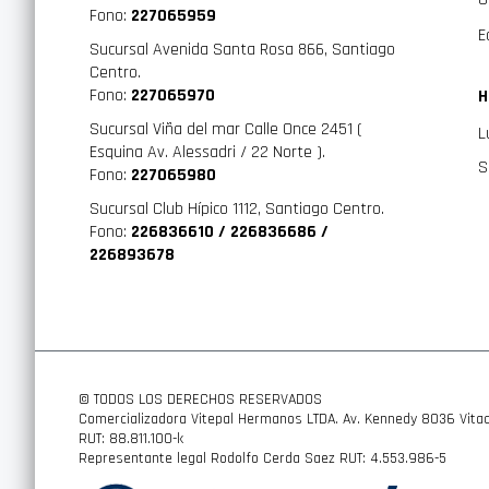
Fono:
227065959
E
Sucursal Avenida Santa Rosa 866, Santiago
Centro.
Fono:
227065970
H
Sucursal Viña del mar Calle Once 2451 (
L
Esquina Av. Alessadri / 22 Norte ).
S
Fono:
227065980
Sucursal Club Hípico 1112, Santiago Centro.
Fono:
226836610 / 226836686 /
226893678
© TODOS LOS DERECHOS RESERVADOS
Comercializadora Vitepal Hermanos LTDA. Av. Kennedy 8036 Vitac
RUT: 88.811.100-k
Representante legal Rodolfo Cerda Saez RUT: 4.553.986-5