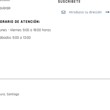
SUSCRIBETE
quipaje
Inscríbase
a
nuestro
ORARIO DE ATENCIÓN:
boletín
de
unes - Viernes 9:00 a 18:00 horas
noticias:
ábados 9:00 a 13:00
ura, Santiago