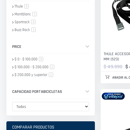
Thule
artículo
6
Montblanc
artículo
1
Sportrack
artículo
3
Buzz Rack
artículo
1
PRICE
THULE ACCESOR
MM (523)
$ 0
-
$ 100.000
artículo
9
$ 49.990
$
$ 100.000
-
$ 200.000
artículo
1
$ 200.000
y superior
artículo
1
AÑADIR AL 
CAPACIDAD PORTABICICLETAS
COMPARAR PRODUCTOS