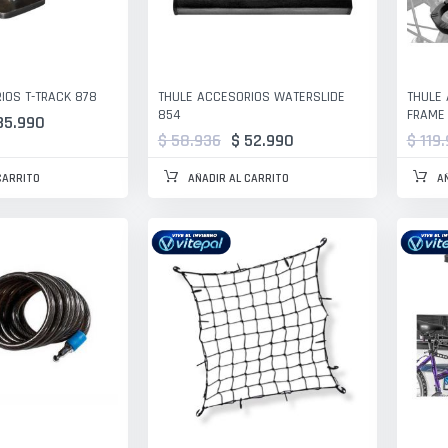
IOS T-TRACK 878
THULE ACCESORIOS WATERSLIDE
THULE 
854
FRAME
35.990
$ 58.936
$ 52.990
$ 119
CARRITO
AÑADIR AL CARRITO
A