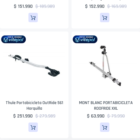
$ 151.990
$ 189.989
$ 152.990
$ 169.989
Thule Portabicicleta OutRide 561
MONT BLANC PORTABICICLETA
Horquilla
ROOFRIDE XXL
$ 251.990
$ 279.989
$ 63.990
$ 79.990