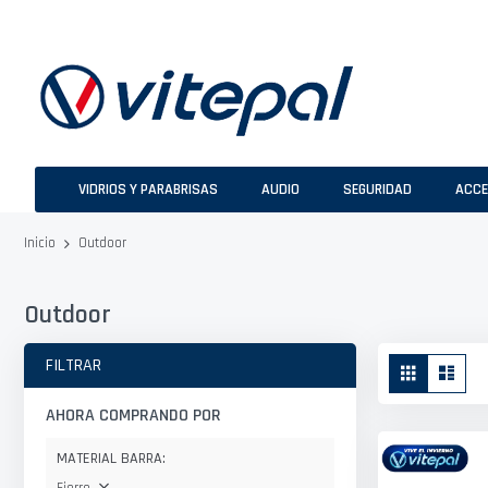
Ir
al
contenido
VIDRIOS Y PARABRISAS
AUDIO
SEGURIDAD
ACCE
Outdoor
Inicio
Outdoor
Ver
FILTRAR
Parrilla
Lista
como
AHORA COMPRANDO POR
MATERIAL BARRA