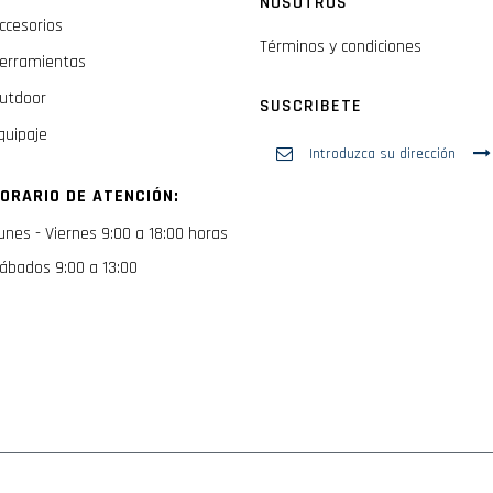
NOSOTROS
ccesorios
Términos y condiciones
erramientas
utdoor
SUSCRIBETE
quipaje
Inscríbase
a
nuestro
ORARIO DE ATENCIÓN:
boletín
de
unes - Viernes 9:00 a 18:00 horas
noticias:
ábados 9:00 a 13:00