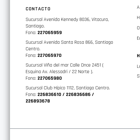
A
CONTACTO
H
Sucursal Avenida Kennedy 8036, Vitacura,
Santiago.
O
Fono:
227065959
E
Sucursal Avenida Santa Rosa 866, Santiago
Centro.
Fono:
227065970
H
Sucursal Viña del mar Calle Once 2451 (
L
Esquina Av. Alessadri / 22 Norte ).
S
Fono:
227065980
Sucursal Club Hípico 1112, Santiago Centro.
Fono:
226836610 / 226836686 /
226893678