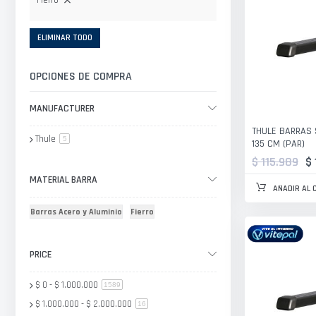
Fierro
ELIMINAR TODO
OPCIONES DE COMPRA
MANUFACTURER
THULE BARRAS 
Thule
artículo
5
135 CM (PAR)
$ 115.989
$
MATERIAL BARRA
AÑADIR AL 
Barras Acero y Aluminio
Fierro
PRICE
$ 0
-
$ 1.000.000
artículo
1589
$ 1.000.000
-
$ 2.000.000
artículo
16