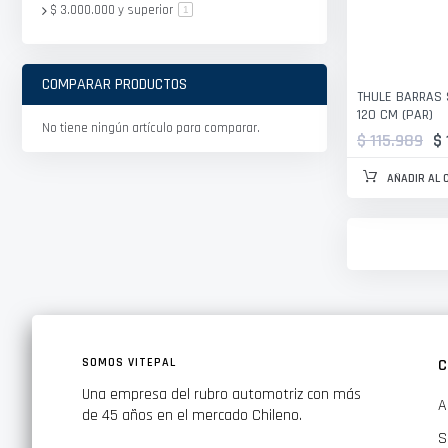
$ 3.000.000
y superior
artículo
1
COMPARAR PRODUCTOS
THULE BARRAS 
120 CM (PAR)
No tiene ningún artículo para comparar.
$ 115.989
$
AÑADIR AL 
SOMOS VITEPAL
C
Una empresa del rubro automotriz con más
A
de 45 años en el mercado Chileno.
S