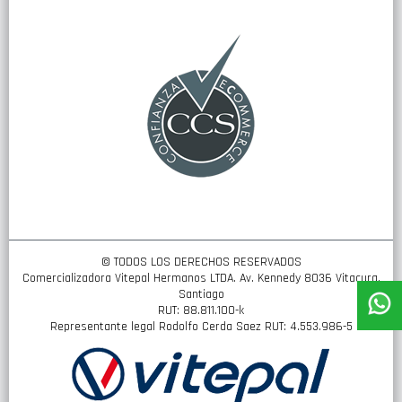
nuestro
boletín
de
noticias:
© TODOS LOS DERECHOS RESERVADOS
Comercializadora Vitepal Hermanos LTDA. Av. Kennedy 8036 Vitacura,
Santiago
RUT: 88.811.100-k
Representante legal Rodolfo Cerda Saez RUT: 4.553.986-5