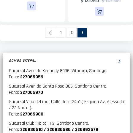
$ 132.990
$ 147.359
Página
Página
Anterior
Página
Página
Actualmente estás leyendo pá
1
2
3
SOMOS VITEPAL
Sucursal Avenida Kennedy 8036, Vitacura, Santiago.
Fono:
227065959
Sucursal Avenida Santa Rosa 866, Santiago Centro.
Fono:
227065970
Sucursal Viña del mar Calle Once 2451 ( Esquina Av. Alessadri
/ 22 Norte ).
Fono:
227065980
Sucursal Club Hípico 1112, Santiago Centro.
Fono:
226836610 / 226836686 / 226893678