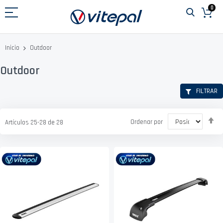
Ir
0
al
contenido
Outdoor
Inicio
Outdoor
FILTRAR
Fi
Ordenar por
Artículos
25
-
28
de
28
D
D