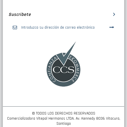
Suscribete
Inscríbase
a
nuestro
boletín
de
noticias:
© TODOS LOS DERECHOS RESERVADOS
Comercializadora Vitepal Hermanos LTDA. Av. Kennedy 8036 Vitacura,
Santiago