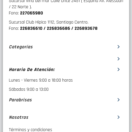
Sucursal Viña del mar Calle Once 2451 ( Esquina Av. Alessadri
/ 22 Norte ).
Fono:
227065980
Sucursal Club Hípico 1112, Santiago Centro.
Fono:
226836610 / 226836686 / 226893678
Categorías
Horario De Atención:
Lunes - Viernes 9:00 a 18:00 horas
Sábados 9:00 a 13:00
Parabrisas
Nosotros
Términos y condiciones