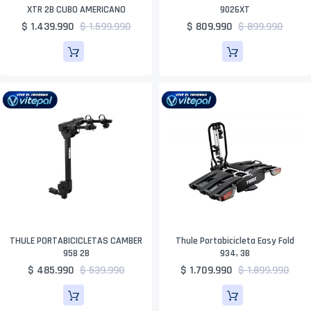
XTR 2B CUBO AMERICANO
9026XT
$ 1.439.990
$ 1.599.990
$ 809.990
$ 899.990
THULE PORTABICICLETAS CAMBER
Thule Portabicicleta Easy Fold
958 2B
934, 3B
$ 485.990
$ 539.990
$ 1.709.990
$ 1.899.990