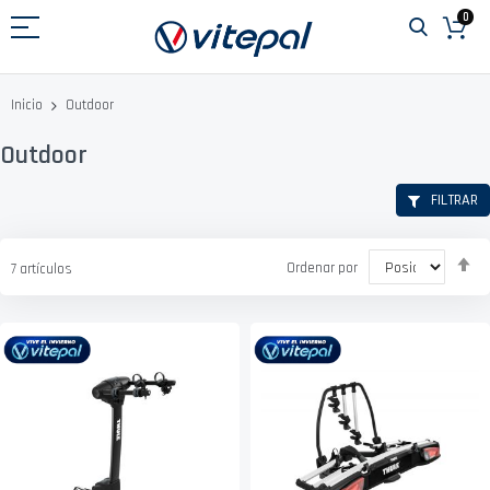
Ir
0
al
contenido
Outdoor
Inicio
Outdoor
FILTRAR
Fi
Ordenar por
7
artículos
D
D