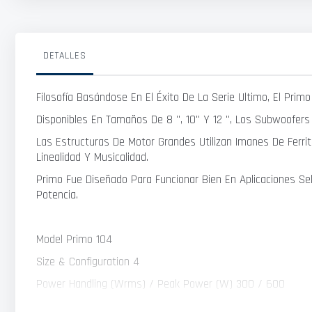
DETALLES
Filosofía Basándose En El Éxito De La Serie Ultimo, El Pri
Disponibles En Tamaños De 8 ", 10" Y 12 ", Los Subwoofer
Las Estructuras De Motor Grandes Utilizan Imanes De Ferri
Linealidad Y Musicalidad.
Primo Fue Diseñado Para Funcionar Bien En Aplicaciones Sel
Potencia.
Model Primo 104
Size & Configuration 4
Power Handling (Wrms) / Peak Power (W) 300 / 600
Sensitiity (2.83V/1M)(Db) 90