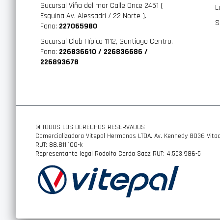
Sucursal Viña del mar Calle Once 2451 (
L
Esquina Av. Alessadri / 22 Norte ).
S
Fono:
227065980
Sucursal Club Hípico 1112, Santiago Centro.
Fono:
226836610 / 226836686 /
226893678
© TODOS LOS DERECHOS RESERVADOS
Comercializadora Vitepal Hermanos LTDA. Av. Kennedy 8036 Vitac
RUT: 88.811.100-k
Representante legal Rodolfo Cerda Saez RUT: 4.553.986-5