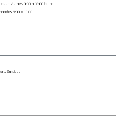
unes - Viernes 9:00 a 18:00 horas
noticias:
ábados 9:00 a 13:00
ura, Santiago