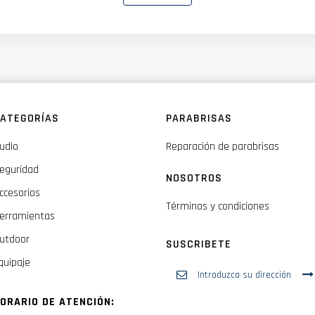
ATEGORÍAS
PARABRISAS
udio
Reparación de parabrisas
eguridad
NOSOTROS
ccesorios
Términos y condiciones
erramientas
utdoor
SUSCRIBETE
quipaje
Inscríbase
a
nuestro
ORARIO DE ATENCIÓN:
boletín
de