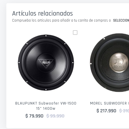
galería
de
Artículos relacionados
imágenes
Comprueba los artículos para añadir a tu carrito de compras o
SELECCIO
BLAUPUNKT Subwoofer VW-1500
MOREL SUBWOOFER 
15" 1400w
$ 217.990
$ 31
$ 79.990
$ 99.990