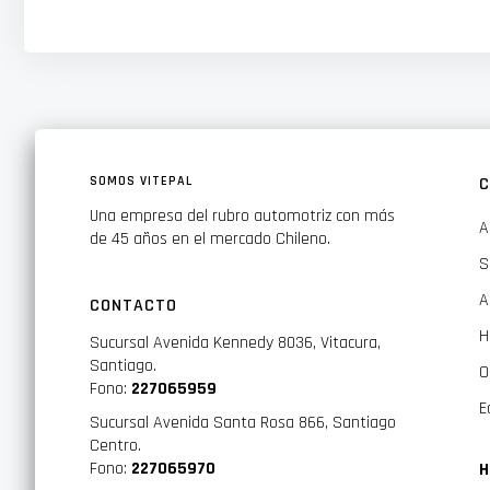
Frequency Response (Hz) 22-900
SOMOS VITEPAL
C
Una empresa del rubro automotriz con más
A
de 45 años en el mercado Chileno.
S
A
CONTACTO
H
Sucursal Avenida Kennedy 8036, Vitacura,
Santiago.
O
Fono:
227065959
E
Sucursal Avenida Santa Rosa 866, Santiago
Centro.
Fono:
227065970
H