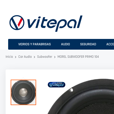
Ir
al
contenido
VIDRIOS Y PARABRISAS
AUDIO
SEGURIDAD
ACCE
MOREL SUBWOOFER PRIMO 104
Inicio
Car Audio
Subwoofer
Saltar
al
final
de
la
galería
de
imágenes