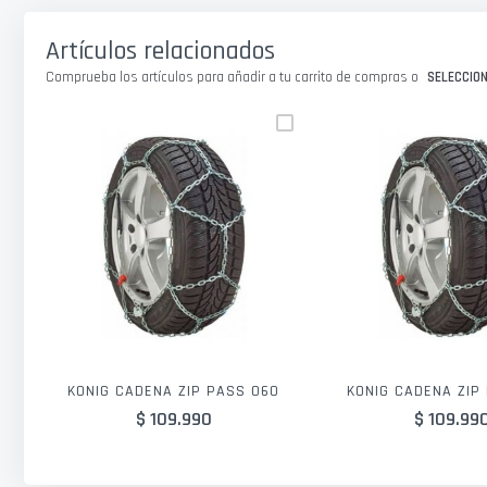
galería
de
Artículos relacionados
imágenes
Comprueba los artículos para añadir a tu carrito de compras o
SELECCIO
KONIG CADENA ZIP PASS 060
KONIG CADENA ZIP
$ 109.990
$ 109.99