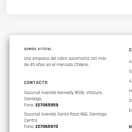
Características:
SOMOS VITEPAL
C
Cadena de primera calidad, fabricada con aleación de acer
Una empresa del rubro automotriz con más
A
Sistema de tensado automático: evita tener que detener y
de 45 años en el mercado Chileno.
S
Proyección de 9 mm
A
Excelente adherencia a la carretera sobre nieve y hielo. A
CONTACTO
H
1par por caja con guantes de plásticos incluidos. Son revers
Sucursal Avenida Kennedy 8036, Vitacura,
Santiago.
O
Se instala en minutos sin mover el coche, incluye instrucc
Fono:
227065959
(productos Konig equivalentes)
E
Sucursal Avenida Santa Rosa 866, Santiago
Certificaciones: O-Norm 5117,CUNA, TUV
Centro.
Fono:
227065970
H