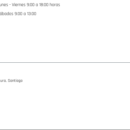
unes - Viernes 9:00 a 18:00 horas
noticias:
ábados 9:00 a 13:00
5/45/17, 275/40/17, 245/45/18, 255/40/18, 255/45/18, 235/45/19, 1
ura, Santiago