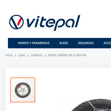
Ir
al
contenido
VIDRIOS Y PARABRISAS
AUDIO
SEGURIDAD
ACCE
KONIG CADENA ZIP ULTRA 104
Inicio
cyber
Cadenas
Saltar
al
final
de
la
galería
de
imágenes