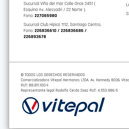
Sucursal Viña del mar Calle Once 2451 (
L
Compatibilidad con Neumáticos:
Esquina Av. Alessadri / 22 Norte ).
S
235/70/15, 235/60/16, 245/55/16, 225/60/17, 235/55/17, 25
Fono:
227065980
265/30/20, 205/55/19, 225/45/19, 255/35/19
Sucursal Club Hípico 1112, Santiago Centro.
Fono:
226836610 / 226836686 /
226893678
© TODOS LOS DERECHOS RESERVADOS
Comercializadora Vitepal Hermanos LTDA. Av. Kennedy 8036 Vitac
RUT: 88.811.100-k
Representante legal Rodolfo Cerda Saez RUT: 4.553.986-5