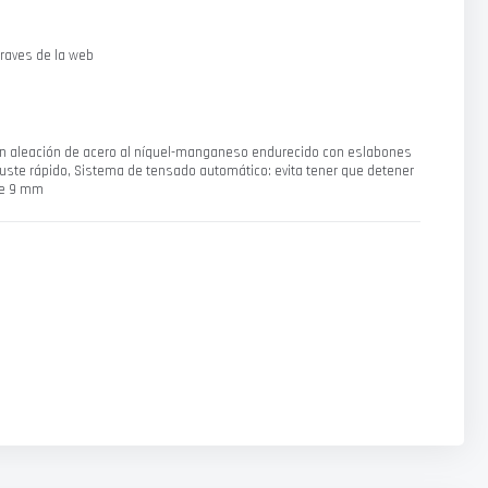
raves de la web
n aleación de acero al níquel-manganeso endurecido con eslabones
uste rápido, Sistema de tensado automático: evita tener que detener
 de 9 mm