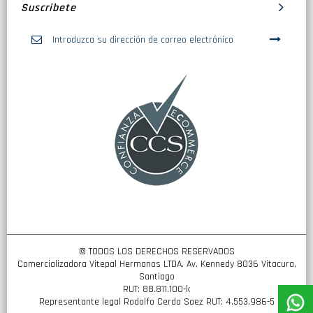
Suscribete
Inscríbase
a
nuestro
boletín
de
noticias:
© TODOS LOS DERECHOS RESERVADOS
Comercializadora Vitepal Hermanos LTDA. Av. Kennedy 8036 Vitacura,
Santiago
RUT: 88.811.100-k
Representante legal Rodolfo Cerda Saez RUT: 4.553.986-5