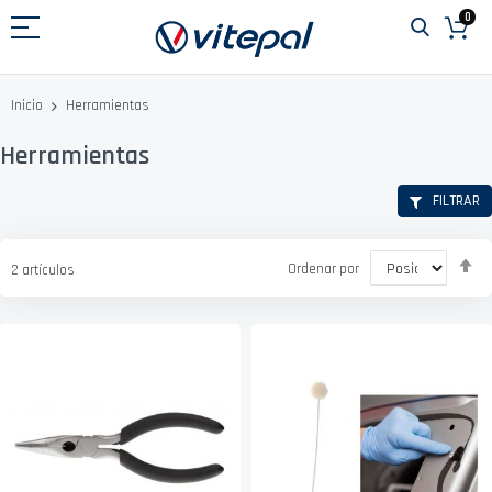
Ir
0
al
contenido
Herramientas
Inicio
Herramientas
FILTRAR
Fi
Ordenar por
2
artículos
D
D