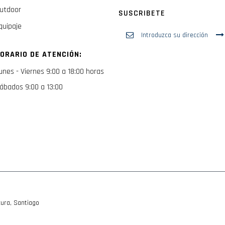
utdoor
SUSCRIBETE
quipaje
Inscríbase
a
nuestro
ORARIO DE ATENCIÓN:
boletín
de
unes - Viernes 9:00 a 18:00 horas
noticias:
ábados 9:00 a 13:00
ura, Santiago