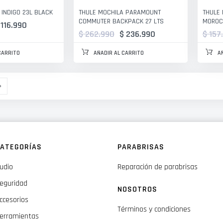
 INDIGO 23L BLACK
THULE MOCHILA PARAMOUNT
THULE 
COMMUTER BACKPACK 27 LTS
MOROC
 116.990
$ 262.990
$ 236.990
$ 157
CARRITO
AÑADIR AL CARRITO
A
estás leyendo página
Página
Siguiente
ATEGORÍAS
PARABRISAS
udio
Reparación de parabrisas
eguridad
NOSOTROS
ccesorios
Términos y condiciones
erramientas