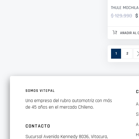
THULE MOCHILA
$ 129.990
$
AÑADIR AL 
Página
Actualmente 
Página
1
2
SOMOS VITEPAL
C
Una empresa del rubro automotriz con más
A
de 45 años en el mercado Chileno.
S
A
CONTACTO
H
Sucursal Avenida Kennedy 8036, Vitacura,