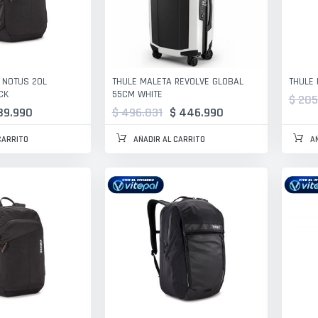
 NOTUS 20L
THULE MALETA REVOLVE GLOBAL
THULE 
CK
55CM WHITE
$ 205
89.990
$ 496.831
$ 446.990
CARRITO
AÑADIR AL CARRITO
A