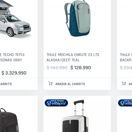
E TECHO TEPUI
THULE MOCHILA ENRUTE 23 LTS
THULE
RSONAS GRAY
ALASKA/DEEP TEAL
BACKP
$ 142.990
$ 128.990
$ 204
$ 3.329.990
CARRITO
AÑADIR AL CARRITO
A