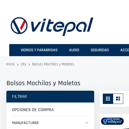
Ir
al
contenido
VIDRIOS Y PARABRISAS
AUDIO
SEGURIDAD
ACCE
Bolsos Mochilas y Maletas
Inicio
city
Bolsos Mochilas y Maletas
Ver
FILTRAR
Parrilla
Lista
como
OPCIONES DE COMPRA
MANUFACTURER