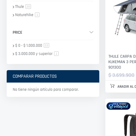
Thule
artículo
20
Naturehike
artículo
1
PRICE
$ 0
-
$ 1.000.000
artículo
22
$ 3.000.000
y superior
artículo
1
THULE CARPA D
KUKEMAN 3 PE
901300
$ 3.699.900
COMPARAR PRODUCTOS
AÑADIR AL 
No tiene ningún artículo para comparar.