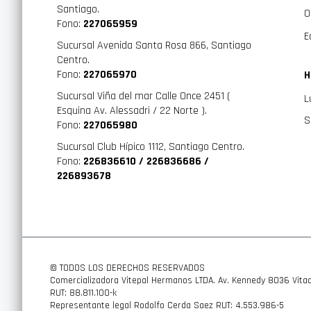
Santiago.
O
Fono:
227065959
E
Sucursal Avenida Santa Rosa 866, Santiago
Centro.
Fono:
227065970
H
Sucursal Viña del mar Calle Once 2451 (
L
Esquina Av. Alessadri / 22 Norte ).
S
Fono:
227065980
Sucursal Club Hípico 1112, Santiago Centro.
Fono:
226836610 / 226836686 /
226893678
© TODOS LOS DERECHOS RESERVADOS
Comercializadora Vitepal Hermanos LTDA. Av. Kennedy 8036 Vitac
RUT: 88.811.100-k
Representante legal Rodolfo Cerda Saez RUT: 4.553.986-5