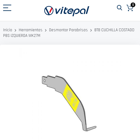
Ir
0
al
contenido
BTB CUCHILLA COSTADO
Inicio
Herramientas
Desmontar Parabrisas
PBS IZQUIERDA WK27M
Saltar
al
final
de
la
galería
de
imágenes