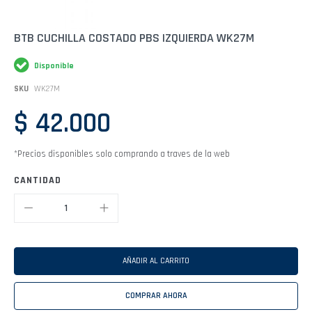
Saltar
BTB CUCHILLA COSTADO PBS IZQUIERDA WK27M
al
comienzo
Disponible
de
la
SKU
WK27M
galería
de
$ 42.000
imágenes
*Precios disponibles solo comprando a traves de la web
CANTIDAD
AÑADIR AL CARRITO
COMPRAR AHORA