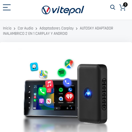
Ir
0
al
contenido
AUTOSKY ADAPTADOR
Inicio
Car Audio
Adaptadores Carplay
INALAMBRICO 2 EN 1 CARPLAY Y ANDROID
Saltar
al
final
de
la
galería
de
imágenes