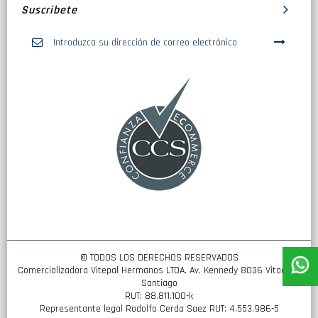
Suscribete
Inscríbase
a
nuestro
boletín
de
noticias:
© TODOS LOS DERECHOS RESERVADOS
Comercializadora Vitepal Hermanos LTDA. Av. Kennedy 8036 Vitacura,
Santiago
RUT: 88.811.100-k
Representante legal Rodolfo Cerda Saez RUT: 4.553.986-5