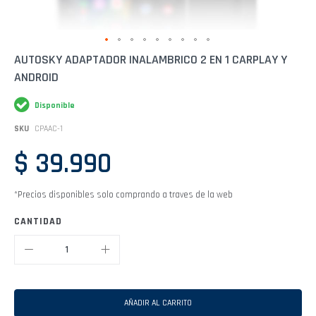
Saltar
AUTOSKY ADAPTADOR INALAMBRICO 2 EN 1 CARPLAY Y
al
ANDROID
comienzo
de
la
Disponible
galería
de
SKU
CPAAC-1
imágenes
$ 39.990
*Precios disponibles solo comprando a traves de la web
CANTIDAD
AÑADIR AL CARRITO