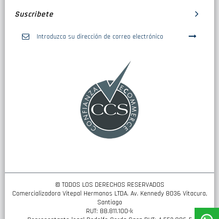
Suscribete
Inscríbase
a
nuestro
boletín
de
noticias:
© TODOS LOS DERECHOS RESERVADOS
Comercializadora Vitepal Hermanos LTDA. Av. Kennedy 8036 Vitacura,
Santiago
RUT: 88.811.100-k