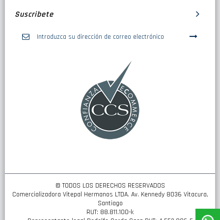
Suscribete
Inscríbase
a
nuestro
boletín
de
noticias:
© TODOS LOS DERECHOS RESERVADOS
Comercializadora Vitepal Hermanos LTDA. Av. Kennedy 8036 Vitacura,
Santiago
RUT: 88.811.100-k