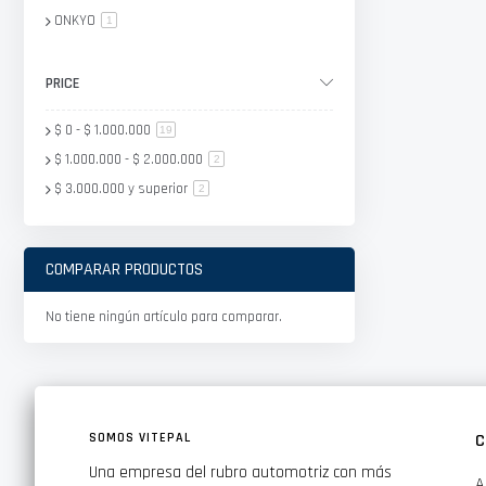
ONKYO
artículo
1
PRICE
$ 0
-
$ 1.000.000
artículo
19
$ 1.000.000
-
$ 2.000.000
artículo
2
$ 3.000.000
y superior
artículo
2
COMPARAR PRODUCTOS
No tiene ningún artículo para comparar.
SOMOS VITEPAL
C
Una empresa del rubro automotriz con más
A