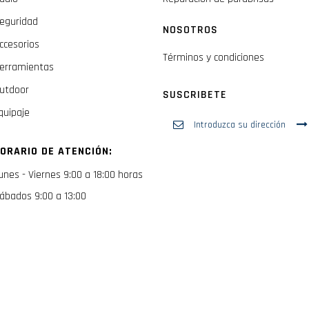
eguridad
NOSOTROS
ccesorios
Términos y condiciones
erramientas
utdoor
SUSCRIBETE
quipaje
Inscríbase
a
nuestro
ORARIO DE ATENCIÓN:
boletín
de
unes - Viernes 9:00 a 18:00 horas
noticias:
ábados 9:00 a 13:00