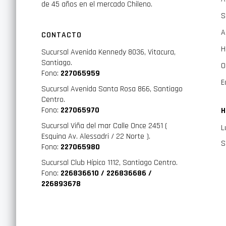
de 45 años en el mercado Chileno.
S
A
CONTACTO
H
Sucursal Avenida Kennedy 8036, Vitacura,
Santiago.
O
Fono:
227065959
E
Sucursal Avenida Santa Rosa 866, Santiago
Centro.
Fono:
227065970
H
Sucursal Viña del mar Calle Once 2451 (
L
Esquina Av. Alessadri / 22 Norte ).
S
Fono:
227065980
Sucursal Club Hípico 1112, Santiago Centro.
Fono:
226836610 / 226836686 /
226893678