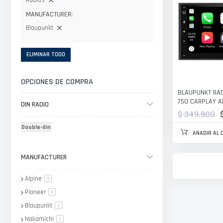
Radios
MANUFACTURER
Blaupunkt
ELIMINAR TODO
OPCIONES DE COMPRA
BLAUPUNKT RAD
750 CARPLAY A
DIN RADIO
$ 349.900
Double-din
AÑADIR AL 
MANUFACTURER
Alpine
artículo
9
Pioneer
artículo
9
Blaupunkt
artículo
1
Nakamichi
artículo
2