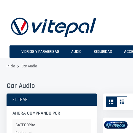
Ir
al
contenido
VIDRIOS Y PARABRISAS
AUDIO
SEGURIDAD
ACCE
Car Audio
Inicio
Car Audio
Ver
FILTRAR
Parrilla
Lista
como
AHORA COMPRANDO POR
CATEGORÍA