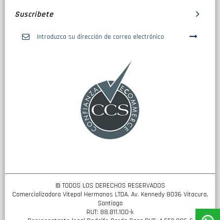
Suscribete
Inscríbase
a
nuestro
boletín
de
noticias:
© TODOS LOS DERECHOS RESERVADOS
Comercializadora Vitepal Hermanos LTDA. Av. Kennedy 8036 Vitacura,
Santiago
RUT: 88.811.100-k