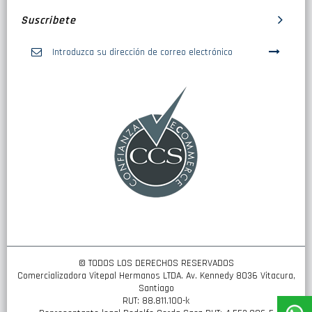
Suscribete
Inscríbase
a
nuestro
boletín
de
noticias:
© TODOS LOS DERECHOS RESERVADOS
Comercializadora Vitepal Hermanos LTDA. Av. Kennedy 8036 Vitacura,
Santiago
RUT: 88.811.100-k