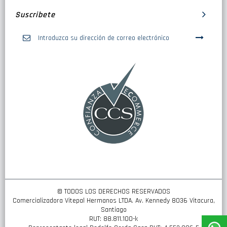
Suscribete
Inscríbase
a
nuestro
boletín
de
noticias:
© TODOS LOS DERECHOS RESERVADOS
Comercializadora Vitepal Hermanos LTDA. Av. Kennedy 8036 Vitacura,
Santiago
RUT: 88.811.100-k