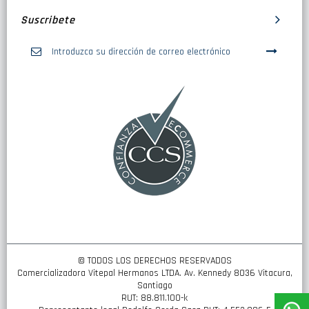
Suscribete
Inscríbase
a
nuestro
boletín
de
noticias:
© TODOS LOS DERECHOS RESERVADOS
Comercializadora Vitepal Hermanos LTDA. Av. Kennedy 8036 Vitacura,
Santiago
RUT: 88.811.100-k