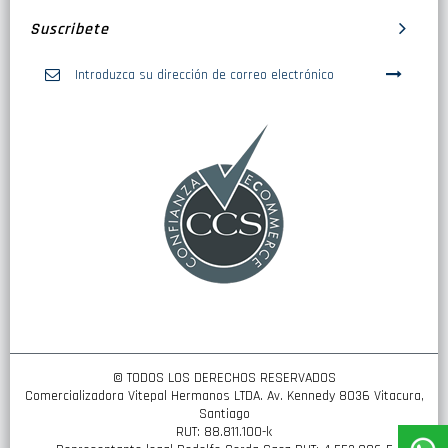
Suscribete
Inscríbase
a
nuestro
boletín
de
noticias:
© TODOS LOS DERECHOS RESERVADOS
Comercializadora Vitepal Hermanos LTDA. Av. Kennedy 8036 Vitacura,
Santiago
RUT: 88.811.100-k