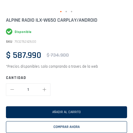
Saltar
ALPINE RADIO ILX-W650 CARPLAY/ANDROID
al
comienzo
Disponible
de
la
SKU
793276242600
galería
de
$ 587.990
imágenes
$ 734.900
*Precios disponibles solo comprando a traves de la web
CANTIDAD
AÑADIR AL CARRITO
COMPRAR AHORA