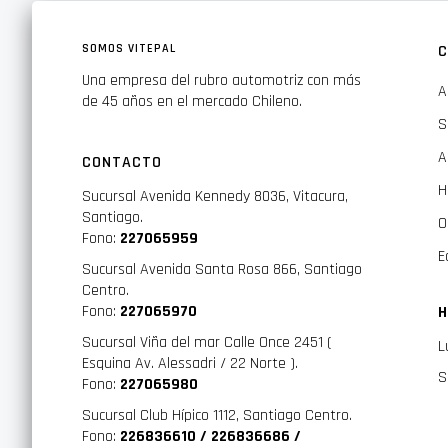
SOMOS VITEPAL
C
Una empresa del rubro automotriz con más
A
de 45 años en el mercado Chileno.
S
A
CONTACTO
H
Sucursal Avenida Kennedy 8036, Vitacura,
Santiago.
O
Fono:
227065959
E
Sucursal Avenida Santa Rosa 866, Santiago
Centro.
Fono:
227065970
H
Sucursal Viña del mar Calle Once 2451 (
L
Esquina Av. Alessadri / 22 Norte ).
S
Fono:
227065980
Sucursal Club Hípico 1112, Santiago Centro.
Fono:
226836610 / 226836686 /