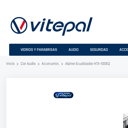
Ir
al
contenido
VIDRIOS Y PARABRISAS
AUDIO
SEGURIDAD
ACCE
Alpine Ecualizador KTX-100EQ
Inicio
Car Audio
Accesorios
Saltar
al
final
de
la
galería
de
imágenes