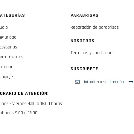
ATEGORÍAS
PARABRISAS
udio
Reparación de parabrisas
eguridad
NOSOTROS
ccesorios
Términos y condiciones
erramientas
utdoor
SUSCRIBETE
quipaje
Inscríbase
a
nuestro
ORARIO DE ATENCIÓN:
boletín
de
unes - Viernes 9:00 a 18:00 horas
noticias:
ábados 9:00 a 13:00