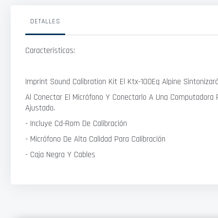
galería
de
imágenes
DETALLES
Caracteristicas:
Imprint Sound Calibration Kit El Ktx-100Eq Alpine Sintoni
Al Conectar El Micrófono Y Conectarlo A Una Computadora
Ajustado.
- Incluye Cd-Rom De Calibración
- Micrófono De Alta Calidad Para Calibración
- Caja Negra Y Cables