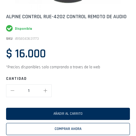
Saltar
ALPINE CONTROL RUE-4202 CONTROL REMOTO DE AUDIO
al
comienzo
Disponible
de
la
SKU
4958043631773
galería
de
$ 16.000
imágenes
*Precios disponibles solo comprando a traves de la web
CANTIDAD
AÑADIR AL CARRITO
COMPRAR AHORA