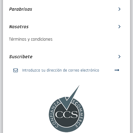
Parabrisas
Nosotros
Términos y condiciones
Suscribete
Inscríbase
a
nuestro
boletín
de
noticias: