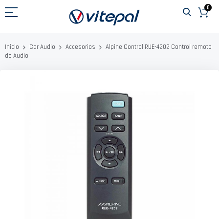
Ir
0
al
contenido
Alpine Control RUE-4202 Control remoto
Inicio
Car Audio
Accesorios
de Audio
Saltar
al
final
de
la
galería
de
imágenes