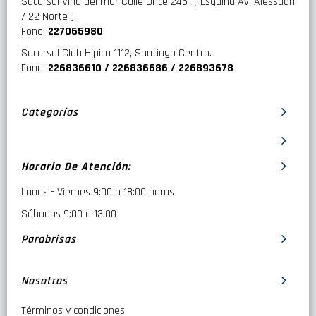
Sucursal Viña del mar Calle Once 2451 ( Esquina Av. Alessadri
/ 22 Norte ).
Fono:
227065980
Sucursal Club Hípico 1112, Santiago Centro.
Fono:
226836610 / 226836686 / 226893678
Categorías
Horario De Atención:
Lunes - Viernes 9:00 a 18:00 horas
Sábados 9:00 a 13:00
Parabrisas
Nosotros
Términos y condiciones