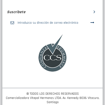
Suscribete
Inscríbase
a
nuestro
boletín
de
noticias:
© TODOS LOS DERECHOS RESERVADOS
Comercializadora Vitepal Hermanos LTDA. Av. Kennedy 8036 Vitacura,
Santiago