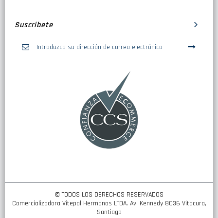
Suscribete
Inscríbase
a
nuestro
boletín
de
noticias:
© TODOS LOS DERECHOS RESERVADOS
Comercializadora Vitepal Hermanos LTDA. Av. Kennedy 8036 Vitacura,
Santiago