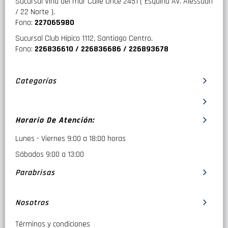
Sucursal Viña del mar Calle Once 2451 ( Esquina Av. Alessadri
/ 22 Norte ).
Fono:
227065980
Sucursal Club Hípico 1112, Santiago Centro.
Fono:
226836610 / 226836686 / 226893678
Categorías
Horario De Atención:
Lunes - Viernes 9:00 a 18:00 horas
Sábados 9:00 a 13:00
Parabrisas
Nosotros
Términos y condiciones